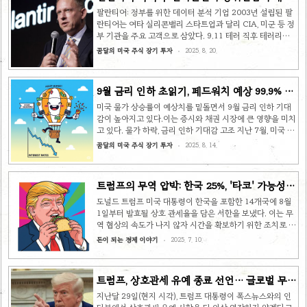
운 지배자들
한 것이다. 올해 상반기 성장률은 1.2%로 작년 동기의 절반
팔란티어: 정부를 위한 데이터 분석 기업 2003년 설립된 팔
에도 미치지 못하며 둔화세를 보이고 있다. 또한, 올해 5~7
란티어는 여타 실리콘밸리 스타트업과 달리 CIA, 미군 등 정
월 일자리 증가 수는 월평균 3만 5천 개로, 작년 동기(16만 8
부 기관을 주요 고객으로 삼았다. 9.11 테러 직후 테러리스
천 개) 대비 크게 줄어들어 실업 문제에 ..
트 추적을 목표로, 페이팔의 금융 사기 탐지 기술을 적용한
꿈달의 미국 주식 장기 투자
2025. 8. 20.
데이터 분석 플랫폼 '팔란티어 고담'을 개발했다. 이 플랫폼
은 전화, 금융 거래, 출입국 기록 등 여러 데이터를 연결하고
시각화하여 관계망을 파악하는 데 특화되어 있다. 아프가니
9월 금리 인하 초읽기, 페드워치 예상 99.9% /
스탄 전장의 폭발물 네트워크 분석, 뉴올리언스 경찰의 갱단
증시·채권 시장 요동
수사, 그리고 최근 우크라이나 전쟁에서의 적군 위치 파악 등
미국 물가 상승률이 예상치를 밑돌면서 9월 금리 인하 기대
다양한 실제 사례에서 그 효과를 입증했다. 팔란티어는 소설
감이 높아지고 있다.이는 증시와 채권 시장에 큰 영향을 미치
반지의 제왕에 등장하는 수정 구슬의 이름으로, 멀리 있는 것
고 있다. 물가 하락, 금리 인하 기대감 고조 지난 7월, 미국 소
을 볼 수 있는 천리안의 능력을 가지고 있다. ..
비자물가지수(CPI)는 전년 동월 대비 2.7% 상승하며 시장
꿈달의 미국 주식 장기 투자
2025. 8. 14.
예상치인 2.8%를 소폭 하회했다. 이로 인해 미국 연방준비
제도(연준)가 오는 9월에 기준금리를 인하할 것이라는 전망
에 무게가 실리고 있다. 시카고 상품거래소 페드워치에 따르
트럼프의 무역 압박: 한국 25%, '타코' 가능성에
면 9월 금리 인하 확률은 99.9%에 달한다. 하지만 모든 지
증시 반등
표가 긍정적인 것만은 아니다.에너지와 식품을 제외한 근원
도널드 트럼프 미국 대통령이 한국을 포함한 14개국에 8월
CPI는 전년 대비 3.1% 상승하며 올해 들어 가장 높은 상승
1일부터 발효될 상호 관세율을 담은 서한을 보냈다. 이는 무
률을 기록했다. 이는 의료, 오락 등 서비스 물가 상승이 주도
역 협상의 속도가 나지 않자 시간을 확보하기 위한 조치로 풀
했으며, 미국 내 소비가 여전히 강하다는 ..
이된다. 한국에 25% 관세 부과 통보 트럼프 대통령은 한국
돈이 되는 경제 이야기
2025. 7. 10.
과 일본을 주요 협상 대상으로 지목하며, 미국과의 무역 관계
가 상호적이지 않다고 주장했다. 이에 따라 모든 한국산 및
일본산 제품에 25%의 상호 관세를 부과하겠다고 통보했다.
트럼프, 상호관세 유예 종료 선언… 글로벌 무
상호 관세는 상대국이 자국 제품에 관세를 부과할 경우 동일
역 전쟁 재점화되나
하거나 유사한 수준의 관세를 부과하는 조치를 의미한다. 다
지난달 29일(현지 시각), 트럼프 대통령이 폭스뉴스와의 인
른 국가들도 관세율 조정이 이루어졌다. 말레이시아는 25%