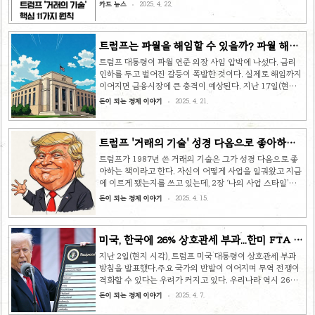
언론을 활용하는 그의 전략까지! 지금 바로 슬라이드 넘겨서
카드 뉴스
2025. 4. 22.
확인해보세요! 😉
트럼프는 파월을 해임할 수 있을까? 파월 해임
시 금융시장 '대혼란' 우려
트럼프 대통령이 파월 연준 의장 사임 압박에 나섰다. 금리
인하를 두고 벌어진 갈등이 폭발한 것이다. 실제로 해임까지
이어지면 금융시장에 큰 충격이 예상된다. 지난 17일(현지
시각), 도널드 트럼프 미국 대통령이 제롬 파월 연방준비위원
돈이 되는 경제 이야기
2025. 4. 21.
회(연준) 의장을 향해 퇴진을 거론하며 압박했다. “파월에게
사임을 요구하면 그는 물러날 것”이라고까지 직접 언급했다.
앞서 SNS를 통해서는 기준금리 인하에 회의적인 파월 의장
트럼프 '거래의 기술' 성경 다음으로 좋아하는
에 대해 “그는 항상 너무 느리고, 만족스럽지 않다”라며 비판
책, 그의 사업 철학 11가지
을 쏟아내기도 했다. 다만, 파월 연준 의장은 트럼프 대통령
트럼프가 1987년 쓴 거래의 기술은 그가 성경 다음으로 좋
의 금리 인하 요구에도 꿈쩍하지 않는 모습이다. 올해 1월 취
아하는 책이라고 한다. 자신이 어떻게 사업을 일궈왔고 지금
임 이후 트럼프 대통령은 계속해서 파월 의장에게 기준금리
에 이르게 됐는지를 쓰고 있는데, 2장 ‘나의 사업 스타일’에
인하를 요구해왔다. 금리를 내려 미국 정부가 부담..
서 명확하게 자신의 철학을 밝히고 있다. 1. 크게 생각하라
돈이 되는 경제 이야기
2025. 4. 15.
“여유 있게 산다고 해서 만족하지 않았다... 날카롭고 강인하
며 때로는 사악하기도 한 사람들과 맞서야 하는 뉴욕 부동산
업계에서는 더욱 그러하다. 나는 이러한 사람들과 맞서서 쳐
미국, 한국에 26% 상호관세 부과...한미 FTA 사
부수는 것을 좋아하게 됐다.” 트럼프는 어차피 생각할 거라
실상 백지화
면 크게 생각해야 한다는 말과 함께 대담한 목표 설정을 강
지난 2일(현지 시각), 트럼프 미국 대통령이 상호관세 부과
조한다. 그리고 강하게 밀어붙이면 결국 상당 부분을 달성할
방침을 발표했다.주요 국가의 반발이 이어지며 무역 전쟁이
수 있다고 믿는다. 책에서는 이러한 철학을 바탕으로 성공한
격화할 수 있다는 우려가 커지고 있다. 우리나라 역시 26%
사업 사례도 등장한다. 큰 판을 벌이고 ‘최대치’를 노린..
라는 높은 관세율을 적용 받는다. 지난 2일 오후 4시(한국
돈이 되는 경제 이야기
2025. 4. 7.
시각 3일 오전 5시), 도널드 트럼프 미국 대통령이 전 세계