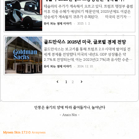
호하고, 불법 이민자를 대상으로 국경을 완전히 폐쇄할 예정
이다. 또한 국가 에너지 비상사태를 선포해 해상 풍력 발전
테슬라의 주가가 계속해서 오르고 있다. 트럼프 행정부 출범
임대를 중단하고, 전기차 장려를 위한 배기가스 규제 등 에너
이후 각종 수혜가 예상되기 때문인데, 2025년에도 이같은
지 관련 규제 완화를 추진할 계획이다. 트럼프는 취임 수 시
상승세가 계속될지 귀추가 주목된다. 미국의 전기차 기
간 내 바이든 전 대통령의 정책들을 폐기할 것이라고 ..
업 테슬라의 주가가 최고치를 경신했다. 지난 12월 17일 기
돈이 되는 경제 이야기
2025. 1. 2.
준 테슬라는 전날보다 3% 넘게 오르며 479.86달러를 기록
했다. 올해만 주가가 93%나 올랐다. 테슬라의 상승세는 지
난달 6일 도널드 트럼프 미국 대통령 당선인의 미국 대선 승
골드만삭스 2025년 미국, 글로벌 경제 전망
리 이후 계속 이어지고 있다. 일론 머스크 테슬라 최고경영자
(CEO)가 트럼프의 최측근으로 떠오르면서, 테슬라가 트럼
골드만삭스는 보고서를 통해 트럼프 2.0 시대에 벌어질 전
프 테마주로 주목받은 덕분이다. 트럼프에게 선거 지원금을
세계 경제를 전망했다.미국의 내년도 GDP 성장률은 약
투자한 일론 머스크는 주가 상승으로 자산이 두 배 가까이 증
2.7%로 전망되는데, 이는 2023년(2.7%)과 유사한 수준이
가하며 세계 부자 순위 1위에 등극했다. 트럼프 취임일에..
될 것이라는 진단이다. 그리고 트럼프 행정부는 아래와 같은
돈이 되는 경제 이야기
2024. 12. 10.
경제 정책을 펼칠 예정이다./ 매일경제, 미라클레터 참조 *
관세: 중국과 유럽 차에 대한 고율 관세 부과* 이민: 불법 이
민자에 대한 대대적인 단속* 규제: 기업 규제 완화* 법인세:
1
2
세금 감면 조치 연장, 제조업체 대상 법인세 인하(15%), 연
구개발비 세제 혜택 골드만삭스가 주목한 것은 트럼프의
관세 정책이다.어떤 관세 정책을 펼치느냐에 따라, 그 여파가
크게 달라질 것이라는 분석이다. 트럼프는 올해 “중국 업체
들이 관세를 피하려고 멕시코에 공장을 지..
인생은 용기의 양에 따라 줄어들거나, 늘어난다
- Anais Nin -
Mynem Skin 2.7.2
© Armynem