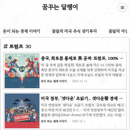
꿈꾸는 달팽이
돈이 되는 경제 이야기
꿈달의 미국 주식 장기투자
꿈달의 자산
트럼프
30
중국, 희토류 통제로 美 공격: 트럼프, 100% 관
세 '강 대 강' 맞대응, 한국 기업 초긴장
미·중 무역 갈등 재점화: 희토류 봉쇄 카드 vs 100% 관세
폭탄 중국이 희토류 수출 규제를 대폭 강화하며 미국을 겨냥
한 경제적 압박에 나섰고, 이에 도널드 트럼프 미국 대통령이
100% 추가 관세라는 초강수로 맞대응하면서 미·중 무역 갈
돈이 되는 경제 이야기
2025. 10. 13.
등이 다시 극한으로 치닫고 있다. 전 세계 희토류 공급을 장
악한 중국의 무기화와 미국의 보복 조치는 글로벌 공급망에
충격을 주고 있으며, 특히 중국산 희토류 의존도가 높은 한국
미국 정부, '셧다운' 초읽기... 셧다운發 경제 불
기업들은 마치 고래 싸움에 ‘새우등’이 터질 위기에 놓였다.
확실성 증폭
희토류 카드 강화로 미국 압박하는 중국 지난 9일, 중국 상무
미국 연방정부 '셧다운' 초읽기, 트럼프 '공무원 대규모 해고'
부는 희토류 5종 및 관련 소재뿐 아니라 희토류 채굴 및 제련
경고 파장 미국 워싱턴 D.C. - 미국 연방정부가 예산안 합의
기술까지 수출 통제 대상에 추가하며 규제를 한층 더 강화했
불발로 셧다운(Shut-down) 위기에 직면했다. 오는 30일
다. 희토류는 스칸듐, 이트륨 등 17종의 희귀..
(현지 시각)까지 의회가 임시 예산안을 승인하지 않을 경우,
돈이 되는 경제 이야기
2025. 10. 1.
다음 달 1일부터 안보, 치안 등 필수 기능을 제외한 연방정부
의 업무가 중단된다. 오바마케어 예산 삭감 두고 여야 대립