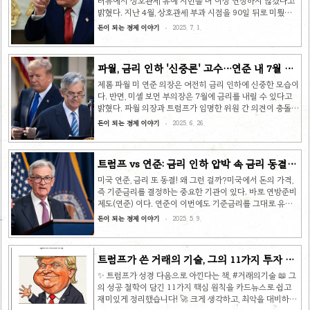
터뷰에서 상호관세 유예 시한을 더 이상 연장하지 않겠다고
로 상향되었고, 남아프리카공화국은 30%로 동결되었다. 미
밝혔다. 지난 4월, 상호관세 부과 시점을 90일 뒤로 미뤘지
얀마, 라오스, 카자흐스탄 등 일부 국가의 관세율은 하향 조
만, 이제는 미국과 관세 협상을 맺지 않으면 종전에 발표한
돈이 되는 경제 이야기
2025. 7. 1.
정되기도..
관세율을 적용하겠다는 것이다. 트럼프는 "200개국 전부와
협상할 수 없다"라며 관세 협상 대상인 모든 나라에 관세율
을 통보하는 서한을 보낼 예정이라고 말했다. 트럼프는 관세
파월, 금리 인하 '신중론' 고수…연준 내 7월 인
율 예시로 10%, 25%, 35%, 50%를 들었다. 일부 국가엔 기
하론 '고개'
본 세율인 10%만 매겨질 수 있다고 언급한 것이다. 관세 유
제롬 파월 미 연준 의장은 여전히 금리 인하에 신중한 모습이
예 가능성을 차단해 관세 협상 타결을 압박하는 한편, 협상에
다. 반면, 미셸 보먼 부의장은 7월에 금리를 내릴 수 있다고
잘 응할 경우 관세 부담을 줄여줄 수 있다는 회유책을 제시한
밝혔다. 파월 의장과 트럼프가 임명한 위원 간 의견이 충돌하
것으로 읽힌다. 한편, 한국 자동차에..
는 상황이다. 지난 24일(이하 현지 시각), 미국 하원에 출석
돈이 되는 경제 이야기
2025. 6. 26.
한 제롬 파월 연방준비제도(연준) 의장은 물가 상승률이 계
속 둔화하면 금리를 인하할 테지만, 특정 시점을 지목하진 않
겠다고 밝혔다. 인플레이션과 고용 시장의 데이터를 지켜보
트럼프 vs 연준: 금리 인하 압박 속 금리 동결
고 결정하겠다며, 7월 금리 인하론에 대해 신중한 입장을 유
결정의 의미
지한 것이다. # 연준의 역할연준은 물가 안정과 최대 고용이
미국 연준, 금리 또 동결! 왜 그런 걸까?미국에서 돈의 가격,
라는 두 개의 목표(dual mandate)를 갖고 있다. 장기적으로
즉 기준금리를 결정하는 중요한 기관이 있다. 바로 연방준비
2%의 인플레이션율을 유지하는 동시에, 경기가 적정한 상황
제도(연준) 이다. 연준이 이번에도 기준금리를 그대로 유지
을 유지하는 한에서 최대의 고용률을 달성하는..
하기로 결정했다. 벌써 세 번이나 연속으로 금리를 동결한 것
돈이 되는 경제 이야기
2025. 5. 9.
이다. 경제가 아주 나쁜 건 아니지만, 물가가 아직 높고 앞으
로 어떻게 될지 불안한 상황 때문이다. 특히 트럼프 대통령
의 새로운 관세 정책 때문에 경제가 더 예측하기 어려워졌다
트럼프가 쓴 거래의 기술, 그의 11가지 투자 성
고 보고 있는 것이다. 마치 안갯속을 걷는 것처럼 앞이 잘 안
공 원칙
보이니, 일단 멈춰 서서 상황을 더 지켜보겠다는 뜻으로 해석
✨ 트럼프가 성경 다음으로 아낀다는 책, #거래의기술 📖 그
할 수 있다. 연준은 우리나라의 한국은행처럼 미국의 중앙은
의 성공 철학이 담긴 11가지 핵심 원칙을 카드뉴스로 쉽고
행 역할을 한다. 물건 값을 안정시키고 사람들이 최대한 많이
재미있게 정리했습니다! 🚀 크게 생각하고, 최악을 대비하며,
일할 수 있도록 노력한다. 특히 이자율(기..