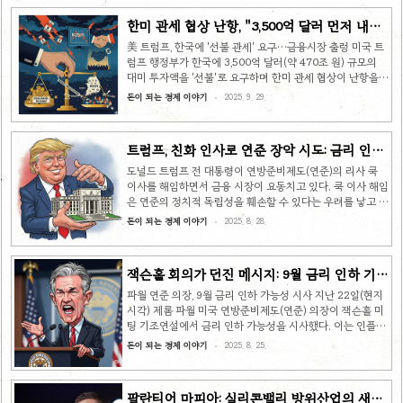
격화 현재 여야 갈등의 핵심 쟁점은 오바마케어와 메디케이
한미 관세 협상 난항, "3,500억 달러 먼저 내라"
드 등 공공 의료보험 예산이다. 도널드 트럼프 대통령은 대규
트럼프 압박에 한국 경제 비상등
모 감세 법안인 '하나의 크고 아름다운 법'(OBBBA)을 통해
美 트럼프, 한국에 '선불 관세' 요구…금융시장 출렁 미국 트
해당 예산의 삭감을 추진하고 있으며, 민주당은 1,700만 명
럼프 행정부가 한국에 3,500억 달러(약 470조 원) 규모의
에 달하는 의료보험 수혜자 보호를 위해 예산 유지가 필요하
대미 투자액을 '선불'로 요구하며 한미 관세 협상이 난항을
다는 입장이다. 공화당은 상·하원 과..
겪고 있다. 이 같은 소식에 국내 금융시장은 큰 폭으로 출렁
돈이 되는 경제 이야기
2025. 9. 29.
였으며, 미국은 의약품에도 100% 관세를 부과하겠다고 예
고하는 등 압박 수위를 높이고 있다. 지난 25일(현지 시각),
도널드 트럼프 미국 대통령은 "한국의 3,500억 달러 투자는
트럼프, 친화 인사로 연준 장악 시도: 금리 인하
선불"이라고 못 박았다. 이는 관세 인하를 위해서는 해당 금
론자 과반 가능성
액을 일본처럼 일시불로 납부해야 한다는 의미로 해석된다.
도널드 트럼프 전 대통령이 연방준비제도(연준)의 리사 쿡
앞서 24일 유엔총회 참석차 뉴욕을 방문한 이재명 대통령이
이사를 해임하면서 금융 시장이 요동치고 있다. 쿡 이사 해임
스콧 베센트 미국 재무장관과 만났으나, 관세 협상에서 큰 성
은 연준의 정치적 독립성을 훼손할 수 있다는 우려를 낳고 있
과를 내지 못한 것으로 알려졌다. '증액' ..
으며, 향후 법적 분쟁으로 이어질 가능성이 크다. 트럼프의
돈이 되는 경제 이야기
2025. 8. 28.
해임 통보와 그 배경 지난 25일(현지 시각), 트럼프는 자신의
SNS를 통해 쿡 이사의 해임 서한을 공개했다. 해임 사유로는
쿡 이사가 주택담보대출을 받을 당시 허위 정보를 제공했다
잭슨홀 회의가 던진 메시지: 9월 금리 인하 기대
는 의혹을 들었다. 쿡 이사는 2021년 부동산을 주거용으로
감 고조
대출받은 후 이듬해 이를 임대용으로 사용하면서, 더 좋은 금
파월 연준 의장, 9월 금리 인하 가능성 시사 지난 22일(현지
리 조건을 얻기 위해 속였다는 논란에 휩싸인 바 있다. 미국
시각) 제롬 파월 미국 연방준비제도(연준) 의장이 잭슨홀 미
역사상 대통령이 독립 기구인 연준 이사를 해임한 전례는 없
팅 기조연설에서 금리 인하 가능성을 시사했다. 이는 인플레
으며, 연방준비제도법에 따르면 대통령은 '사유가 있을 때..
이션 둔화와 함께 고용 시장이 급속히 냉각되고 있다는 판단
돈이 되는 경제 이야기
2025. 8. 25.
때문이다. 파월 의장은 "인플레이션이 목표치에 가까워졌고,
노동 시장은 과열된 상태에서 냉각되었다"고 언급하며, 앞으
로는 물가 상승보다 고용 둔화가 더 큰 문제가 될 수 있다고
팔란티어 마피아: 실리콘밸리 방위산업의 새로
지적했다. 파월 의장의 발언은 최근 미국의 경제 상황을 반영